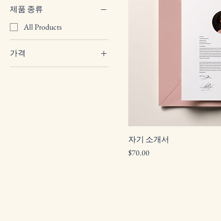
제품 종류
All Products
가격
US$70
US$90
자기 소개서
가격
$70.00