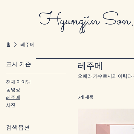
Hyungjin Son
홈
레주메
표시 기준
레주메
오페라 가수로서의 이력과 
전체 아이템
동영상
레주메
3개 제품
사진
검색옵션