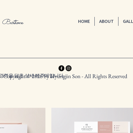
,
Baritone
HOME
ABOUT
GAL
경력을 담은 상세 레주메입니다.
Copyright © 2026 by Hyungjin Son - All Rights Reserved