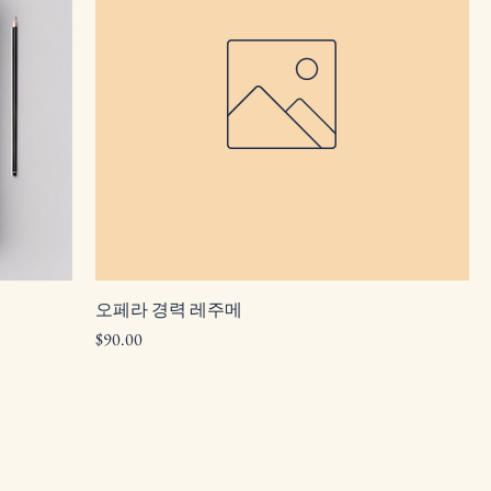
오페라 경력 레주메
가격
$90.00