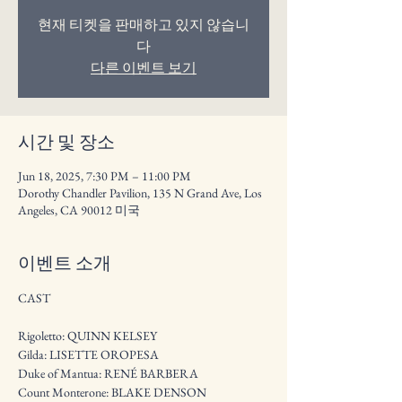
현재 티켓을 판매하고 있지 않습니
다
다른 이벤트 보기
시간 및 장소
Jun 18, 2025, 7:30 PM – 11:00 PM
Dorothy Chandler Pavilion, 135 N Grand Ave, Los
Angeles, CA 90012 미국
이벤트 소개
CAST
Rigoletto: QUINN KELSEY
Gilda: LISETTE OROPESA
Duke of Mantua: RENÉ BARBERA
Count Monterone: BLAKE DENSON